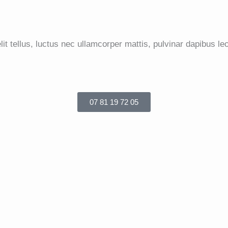
it tellus, luctus nec ullamcorper mattis, pulvinar dapibus leo
07 81 19 72 05